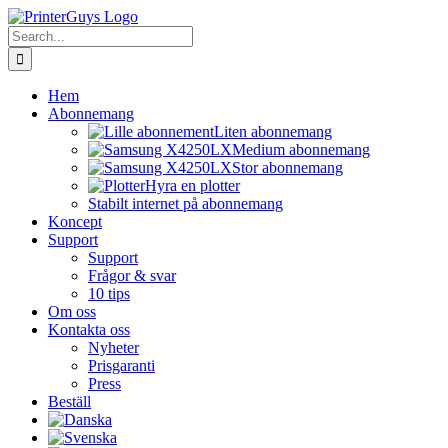
Skip
to
Search
content
for:
Hem
Abonnemang
Liten abonnemang
Medium abonnemang
Stor abonnemang
Hyra en plotter
Stabilt internet på abonnemang
Koncept
Support
Support
Frågor & svar
10 tips
Om oss
Kontakta oss
Nyheter
Prisgaranti
Press
Beställ