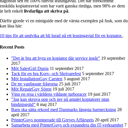
någonsin sett ett 100% rättvist leasingavtal. Det har förekommit
enskilda kopiatoravtal som har varit ganska rimliga, men 98% av dem
är helt enkelt
livsfarliga att skriva på
.
Därför gjorde vi en miniguide med de värsta exemplen på fusk, som du
kan läsa här:
10 tips för att undvika att bli lurad på ett leasingavtal för en kopiator.
.
Recent Posts
”Det är bra att hyra en kopiator där service ingår”
19 september
2017
Möt SalesGirl Dunja
11 september 2017
Tack för en bra Korv- och Skrivarefest
5 september 2017
Möt InstallationGuy Carsten
3 augusti 2017
De tre vanligaste frågorna
25 juli 2017
Möt RepairGuy Sören
19 juli 2017
Vinn en resa i världens vildaste turboracer
19 juni 2017
”Jag kan skruva upp och ner på antalet kopiatorer utan
bindningstid”
8 maj 2017
Barn ska sätta rekord med Danmarks längsta barnteckning
28
april 2017
PrinterGuys nominerade till Greves Affärspris
20 april 2017
Samarbeta med PrinterGuys och expandera din IT-verksamhet
7