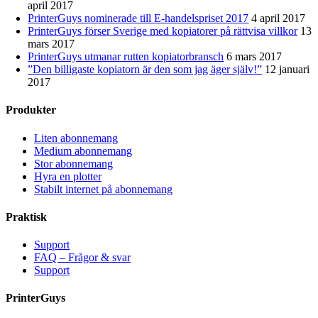
april 2017
PrinterGuys nominerade till E-handelspriset 2017
4 april 2017
PrinterGuys förser Sverige med kopiatorer på rättvisa villkor
13
mars 2017
PrinterGuys utmanar rutten kopiatorbransch
6 mars 2017
”Den billigaste kopiatorn är den som jag äger själv!”
12 januari
2017
Produkter
Liten abonnemang
Medium abonnemang
Stor abonnemang
Hyra en plotter
Stabilt internet på abonnemang
Praktisk
Support
FAQ – Frågor & svar
Support
PrinterGuys