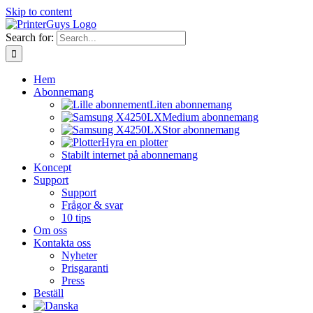
Skip to content
Search for:
Hem
Abonnemang
Liten abonnemang
Medium abonnemang
Stor abonnemang
Hyra en plotter
Stabilt internet på abonnemang
Koncept
Support
Support
Frågor & svar
10 tips
Om oss
Kontakta oss
Nyheter
Prisgaranti
Press
Beställ