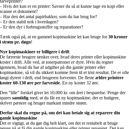
farveprinter?
– Hvis det kun er en printer: Savner du så at kunne tage en kopi eller
scanne et dokument?
– Har den det antal papirbakker, som du har brug for?
– Er den stabil nok i hverdagen?
– Er den dyr i forbrugsstoffer og reparationer?
Tænk også på, at en gammel kopimaskine let kan bruge for
30 kroner
i strøm pr. døgn
!
Nye kopimaskiner er billigere i drift
De færreste brugere tænker over, hvad deres printer eller kopimaskine
koster i drift. Alle ved, at tonerpatroner er dyre. Hvis du regner
igennem, hvad du har af udgifter på din gamle printer eller
kopimaskine, så vil du sikkert komme frem til et trist resultat. De er oft
langt dyrere i drift, end brugeren forventer. De fleste
ældre printere
koster 60-130 øre per farveside
. En ny koster 32 øre.
Den “lille” forskel giver let 10.000 kr. om året i besparelse. Penge der
spares
samtidig
med, at du får en ny kopimaskine, der er hutigere,
skriver pænere og bruger markant mindre strøm.
Derfor skal du regne på, om det kan betale sig at reparere din
gamle kopimaskine
Det er vigtigt, at du gør dig helt klart, om det er rentabelt at bruge
penge på at få din gamle kopimaskine eller printer repareret. Det kan