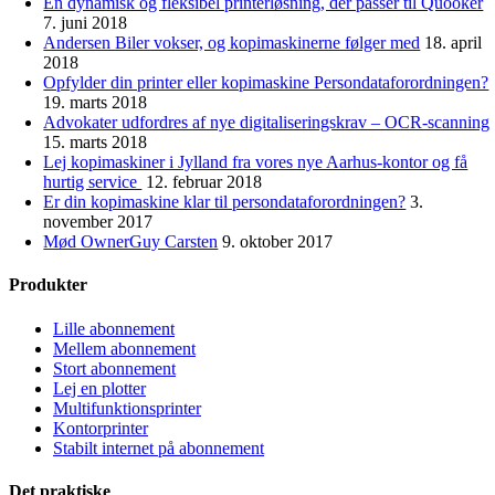
En dynamisk og fleksibel printerløsning, der passer til Quooker
7. juni 2018
Andersen Biler vokser, og kopimaskinerne følger med
18. april
2018
Opfylder din printer eller kopimaskine Persondataforordningen?
19. marts 2018
Advokater udfordres af nye digitaliseringskrav – OCR-scanning
15. marts 2018
Lej kopimaskiner i Jylland fra vores nye Aarhus-kontor og få
hurtig service
12. februar 2018
Er din kopimaskine klar til persondataforordningen?
3.
november 2017
Mød OwnerGuy Carsten
9. oktober 2017
Produkter
Lille abonnement
Mellem abonnement
Stort abonnement
Lej en plotter
Multifunktionsprinter
Kontorprinter
Stabilt internet på abonnement
Det praktiske