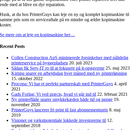
ende med at blive en dyr reparation.
Husk, at du hos PrinterGuys kan leje en ny og komplet kopimaskine til
samme pris som en serviceaftale på en mindre og ældre kopimaskine
koster.
Se mere om at leje en kopimaskine her…
Recent Posts
Collen Construction ApS minimerede forsinkelser med pålidelig
printerservice på byggepladsen
20. juli 2023
Sådan fik Serv-IT ro til at fokusere på it-opgaverne
25. maj 2023
Kirppu sparer en arbejdsdag hver måned med ny printerløsning
15. oktober 2022
Procopa: Vi har et perfekt partnerskab med PrinterGuys
4. april
2021
Gads Forlag: Vi ved præcis, hvad vi går ind til
22. februar 2021
Ny printerflåde sparer smykkekæden både tid og penge
19.
november 2020
PrinterGuys lancerer fri print til fast abonnementspris
8. maj
2019
Visioner og vækstpotentiale lokkede investorerne til
12.
september 2018