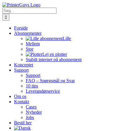
Skip
to
Søg
content
efter:
Forside
Abonnementer
Lille
Mellem
Stor
Lej en plotter
Stabilt internet på abonnement
Konceptet
Support
Support
FAQ – Spørgsmål og Svar
10 tips
Leverandørservice
Om os
Kontakt
Cases
Nyheder
Jobs
Bestil her