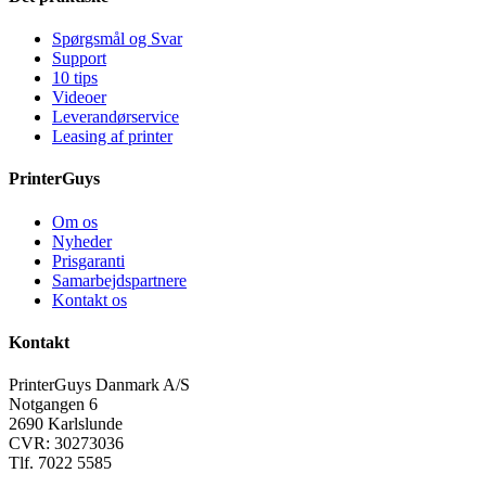
Spørgsmål og Svar
Support
10 tips
Videoer
Leverandørservice
Leasing af printer
PrinterGuys
Om os
Nyheder
Prisgaranti
Samarbejdspartnere
Kontakt os
Kontakt
PrinterGuys Danmark A/S
Notgangen 6
2690 Karlslunde
CVR: 30273036
Tlf. 7022 5585