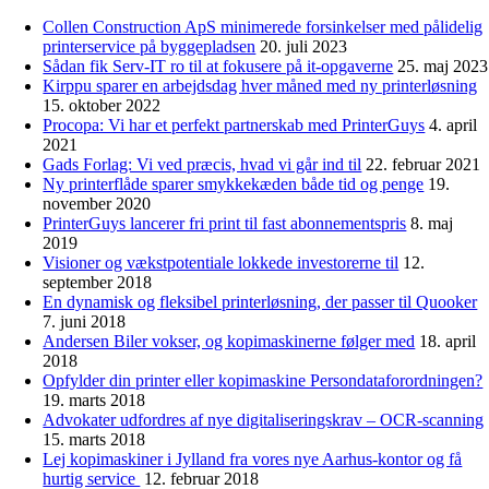
Collen Construction ApS minimerede forsinkelser med pålidelig
printerservice på byggepladsen
20. juli 2023
Sådan fik Serv-IT ro til at fokusere på it-opgaverne
25. maj 2023
Kirppu sparer en arbejdsdag hver måned med ny printerløsning
15. oktober 2022
Procopa: Vi har et perfekt partnerskab med PrinterGuys
4. april
2021
Gads Forlag: Vi ved præcis, hvad vi går ind til
22. februar 2021
Ny printerflåde sparer smykkekæden både tid og penge
19.
november 2020
PrinterGuys lancerer fri print til fast abonnementspris
8. maj
2019
Visioner og vækstpotentiale lokkede investorerne til
12.
september 2018
En dynamisk og fleksibel printerløsning, der passer til Quooker
7. juni 2018
Andersen Biler vokser, og kopimaskinerne følger med
18. april
2018
Opfylder din printer eller kopimaskine Persondataforordningen?
19. marts 2018
Advokater udfordres af nye digitaliseringskrav – OCR-scanning
15. marts 2018
Lej kopimaskiner i Jylland fra vores nye Aarhus-kontor og få
hurtig service
12. februar 2018