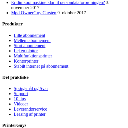
Er din kopimaskine klar til persondataforordningen?
3.
november 2017
Mød OwnerGuy Carsten
9. oktober 2017
Produkter
Lille abonnement
Mellem abonnement
Stort abonnement
Lej en plotter
Multifunktionsprinter
Kontorprinter
Stabilt internet på abonnement
Det praktiske
Spørgsmål og Svar
Support
10 tips
Videoer
Leverandørservice
Leasing af printer
PrinterGuys