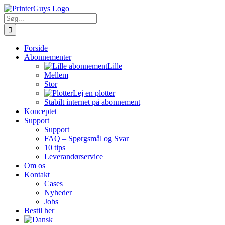
Skip
to
Søg
content
efter:
Forside
Abonnementer
Lille
Mellem
Stor
Lej en plotter
Stabilt internet på abonnement
Konceptet
Support
Support
FAQ – Spørgsmål og Svar
10 tips
Leverandørservice
Om os
Kontakt
Cases
Nyheder
Jobs
Bestil her