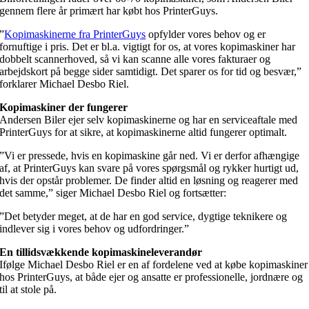
gennem flere år primært har købt hos PrinterGuys.
”
Kopimaskinerne fra PrinterGuys
opfylder vores behov og er
fornuftige i pris. Det er bl.a. vigtigt for os, at vores kopimaskiner har
dobbelt scannerhoved, så vi kan scanne alle vores fakturaer og
arbejdskort på begge sider samtidigt. Det sparer os for tid og besvær,”
forklarer Michael Desbo Riel.
Kopimaskiner der fungerer
Andersen Biler ejer selv kopimaskinerne og har en serviceaftale med
PrinterGuys for at sikre, at kopimaskinerne altid fungerer optimalt.
”Vi er pressede, hvis en kopimaskine går ned. Vi er derfor afhængige
af, at PrinterGuys kan svare på vores spørgsmål og rykker hurtigt ud,
hvis der opstår problemer. De finder altid en løsning og reagerer med
det samme,” siger Michael Desbo Riel og fortsætter:
”Det betyder meget, at de har en god service, dygtige teknikere og
indlever sig i vores behov og udfordringer.”
En tillidsvækkende kopimaskineleverandør
Ifølge Michael Desbo Riel er en af fordelene ved at købe kopimaskiner
hos PrinterGuys, at både ejer og ansatte er professionelle, jordnære og
til at stole på.