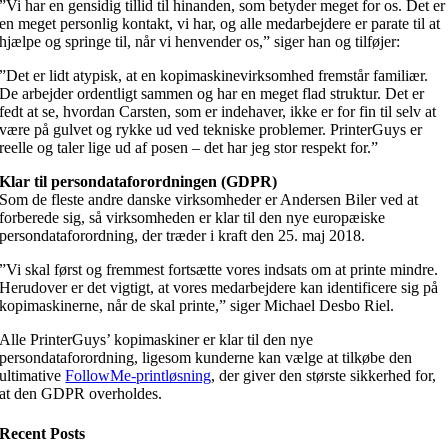
”Vi har en gensidig tillid til hinanden, som betyder meget for os. Det er
en meget personlig kontakt, vi har, og alle medarbejdere er parate til at
hjælpe og springe til, når vi henvender os,” siger han og tilføjer:
”Det er lidt atypisk, at en kopimaskinevirksomhed fremstår familiær.
De arbejder ordentligt sammen og har en meget flad struktur. Det er
fedt at se, hvordan Carsten, som er indehaver, ikke er for fin til selv at
være på gulvet og rykke ud ved tekniske problemer. PrinterGuys er
reelle og taler lige ud af posen – det har jeg stor respekt for.”
Klar til persondataforordningen (GDPR)
Som de fleste andre danske virksomheder er Andersen Biler ved at
forberede sig, så virksomheden er klar til den nye europæiske
persondataforordning, der træder i kraft den 25. maj 2018.
”Vi skal først og fremmest fortsætte vores indsats om at printe mindre.
Herudover er det vigtigt, at vores medarbejdere kan identificere sig på
kopimaskinerne, når de skal printe,” siger Michael Desbo Riel.
Alle PrinterGuys’ kopimaskiner er klar til den nye
persondataforordning, ligesom kunderne kan vælge at tilkøbe den
ultimative
FollowMe-printløsning
, der giver den største sikkerhed for,
at den GDPR overholdes.
Recent Posts