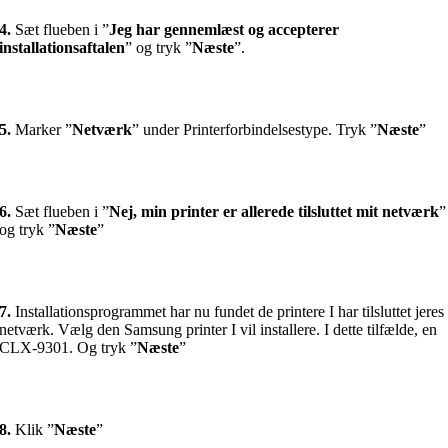
4.
Sæt flueben i ”
Jeg har gennemlæst og accepterer
installationsaftalen
” og tryk ”
Næste
”.
5.
Marker ”
Netværk
” under Printerforbindelsestype. Tryk ”
Næste
”
6.
Sæt flueben i ”
Nej, min printer er allerede tilsluttet mit netværk
”
og tryk ”
Næste
”
7.
Installationsprogrammet har nu fundet de printere I har tilsluttet jeres
netværk. Vælg den Samsung printer I vil installere. I dette tilfælde, en
CLX-9301. Og tryk ”
Næste
”
8.
Klik ”
Næste
”