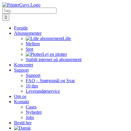
Skip
to
Søg
content
efter:
Forside
Abonnementer
Lille
Mellem
Stor
Lej en plotter
Stabilt internet på abonnement
Konceptet
Support
Support
FAQ – Spørgsmål og Svar
10 tips
Leverandørservice
Om os
Kontakt
Cases
Nyheder
Jobs
Bestil her