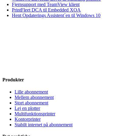
Fjernsupport med TeamView klient
PrintFleet DCA til Embedded XOA
Hent Opdaterings Assistent´en til Windows 10
Har du spørgsmål?
Kontakt os på tlf. 7022 5585
eller skriv til
info@printerguys.dk
Produkter
Lille abonnement
Mellem abonnement
Stort abonnement
Lej en plotter
Multifunktionsprinter
Kontorprinter
Stabilt internet på abonnement