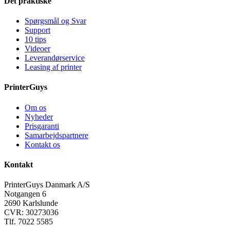
Det praktiske
Spørgsmål og Svar
Support
10 tips
Videoer
Leverandørservice
Leasing af printer
PrinterGuys
Om os
Nyheder
Prisgaranti
Samarbejdspartnere
Kontakt os
Kontakt
PrinterGuys Danmark A/S
Notgangen 6
2690 Karlslunde
CVR: 30273036
Tlf. 7022 5585