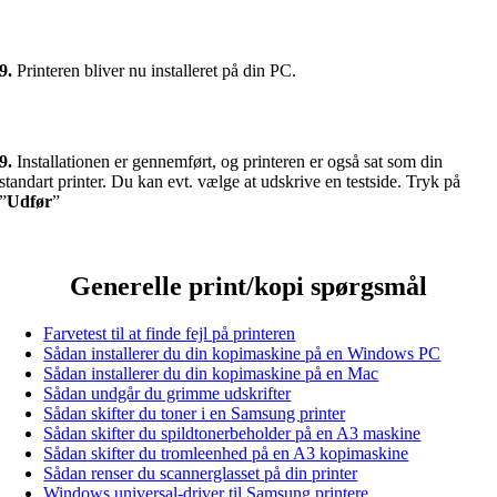
9.
Printeren bliver nu installeret på din PC.
9.
Installationen er gennemført, og printeren er også sat som din
standart printer. Du kan evt. vælge at udskrive en testside. Tryk på
”
Udfør
”
Generelle print/kopi spørgsmål
Farvetest til at finde fejl på printeren
Sådan installerer du din kopimaskine på en Windows PC
Sådan installerer du din kopimaskine på en Mac
Sådan undgår du grimme udskrifter
Sådan skifter du toner i en Samsung printer
Sådan skifter du spildtonerbeholder på en A3 maskine
Sådan skifter du tromleenhed på en A3 kopimaskine
Sådan renser du scannerglasset på din printer
Windows universal-driver til Samsung printere