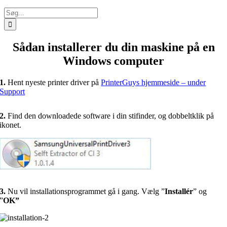
Søg
efter:
Sådan installerer du din maskine på en
Windows computer
1.
Hent nyeste printer driver på
PrinterGuys hjemmeside – under
Support
2.
Find den downloadede software i din stifinder, og dobbeltklik på
ikonet.
3.
Nu vil installationsprogrammet gå i gang. Vælg ”
Installér
” og
”
OK”