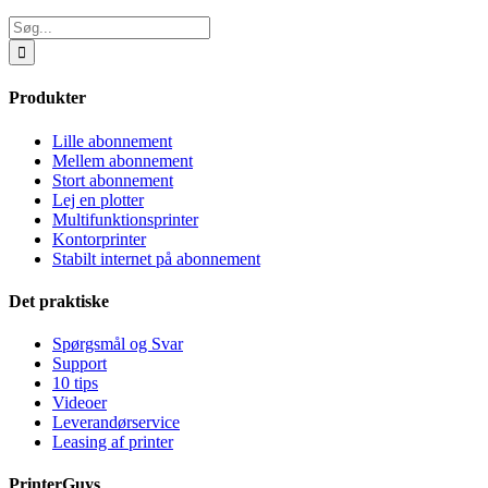
Søg
efter:
Produkter
Lille abonnement
Mellem abonnement
Stort abonnement
Lej en plotter
Multifunktionsprinter
Kontorprinter
Stabilt internet på abonnement
Det praktiske
Spørgsmål og Svar
Support
10 tips
Videoer
Leverandørservice
Leasing af printer
PrinterGuys