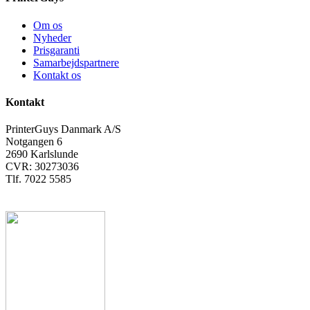
Om os
Nyheder
Prisgaranti
Samarbejdspartnere
Kontakt os
Kontakt
PrinterGuys Danmark A/S
Notgangen 6
2690 Karlslunde
CVR: 30273036
Tlf. 7022 5585