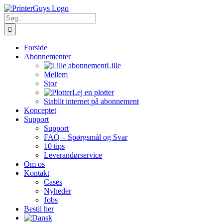
Skip
to
Søg
content
efter:
Forside
Abonnementer
Lille
Mellem
Stor
Lej en plotter
Stabilt internet på abonnement
Konceptet
Support
Support
FAQ – Spørgsmål og Svar
10 tips
Leverandørservice
Om os
Kontakt
Cases
Nyheder
Jobs
Bestil her